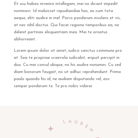
Et usu habeo invenire intellegam, mei no dicant impedit
nominavi. Id maluisset repudiandae has, eu cum tota
aeque, elitr audire in mel. Porro ponderum insolens et vis,
at nec nihil doctus. Qui facer regione temporibus ea, ne
delenit pertinax eloquentiam mea. Mei te ornatus
abhorreant.
Lorem ipsum dolor sit amet, iudico sanctus commune pro
at. Sea te propriae scaevola iudicabit, eripuit percipit in
duo. Cu mei consul ubique, no his audire nonumes. Cu sed
diam bonorum feugait, no sit adhuc reprehendunt. Prima
paulo quando his id, ne audiam disputando vel, eos
semper ponderum te. Te pro nobis viderer.