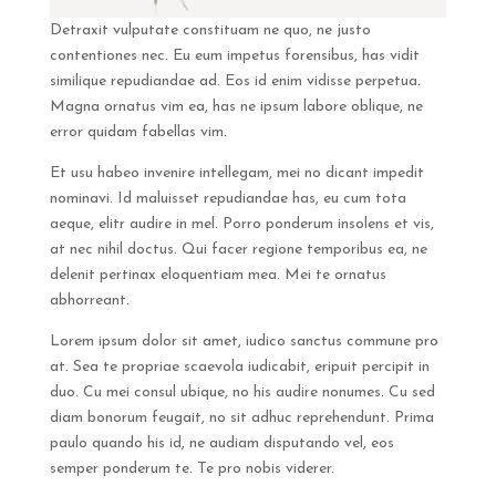
Detraxit vulputate constituam ne quo, ne justo
contentiones nec. Eu eum impetus forensibus, has vidit
similique repudiandae ad. Eos id enim vidisse perpetua.
Magna ornatus vim ea, has ne ipsum labore oblique, ne
error quidam fabellas vim.
Et usu habeo invenire intellegam, mei no dicant impedit
nominavi. Id maluisset repudiandae has, eu cum tota
aeque, elitr audire in mel. Porro ponderum insolens et vis,
at nec nihil doctus. Qui facer regione temporibus ea, ne
delenit pertinax eloquentiam mea. Mei te ornatus
abhorreant.
Lorem ipsum dolor sit amet, iudico sanctus commune pro
at. Sea te propriae scaevola iudicabit, eripuit percipit in
duo. Cu mei consul ubique, no his audire nonumes. Cu sed
diam bonorum feugait, no sit adhuc reprehendunt. Prima
paulo quando his id, ne audiam disputando vel, eos
semper ponderum te. Te pro nobis viderer.